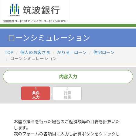
ローンシミュレーション
TOP
個人のお客さま
かりる＝ローン
住宅ローン
ローンシミュレーション
内容入力
1
2
条件
計算
>
入力
結果
お借り換えを行った場合のご返済額等の目安を計算いた
します。
次のフォームの各項目に入力し計算ボタンをクリックし