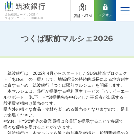
金融機関コード：0131／
ログオン
店舗・ATM
スイフトコード：KGBKJPJT
つくば駅前マルシェ2026
筑波銀行は、2022年4月からスタートしたSDGs推進プロジェク
ト「あゆみ」の一環として、地域経済の持続的成長による地方創生
に資するため、筑波銀行『つくば駅前マルシェ』を開催します。
本マルシェは、弊行が提供する福利厚生サービス「ハッピーエー
ルサポート」(以下、HYS)提携先を中心とした事業者が出店する一
般消費者様向け販売会です。
県内外の様々な食品・食材を楽しめる販売会となりますので、是非
ご来場ください。
※なお、HYS契約先の従業員様は会員証を提示することで各店で
様々な優待を受けることができます。
筑波銀行は、本マルシェを通じ参加事業者様と一般消費者様の交