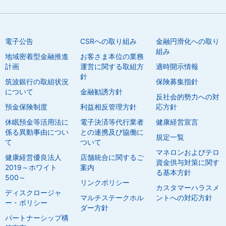
電子公告
CSRへの取り組み
金融円滑化への取り
組み
地域密着型金融推進
お客さま本位の業務
計画
運営に関する取組方
適時開示情報
針
筑波銀行の取組状況
保険募集指針
について
金融勧誘方針
反社会的勢力への対
預金保険制度
利益相反管理方針
応方針
休眠預金等活用法に
電子決済等代行業者
健康経営宣言
係る異動事由につい
との連携及び協働に
規定一覧
て
ついて
マネロンおよびテロ
健康経営優良法人
店舗統合に関するご
資金供与対策に関す
2019～ホワイト
案内
る基本方針
500～
リンクポリシー
カスタマーハラスメ
ディスクロージャ
マルチステークホル
ントへの対応方針
ー・ポリシー
ダー方針
パートナーシップ構