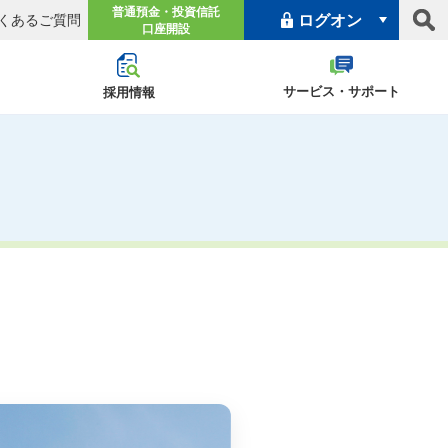
普通預金・投資信託
ログオン
くあるご質問
口座開設
個人向けインターネットバンキング
サービス・サポート
採用情報
（申込・ご案内）
ログオン
プロジェクト『あゆ
Light
ムナイ採用
ャンペーン
株式情報
パートタイマー採用
IRニュース
沿革
なサービス
み』
法人向けインターネットバンキング
きに関するご案内
会社のご案内
プライバシーポリシー
（申込・ご案内）
ログオン
型金融推進計画
よくあるご質問