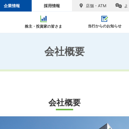
企業情報
採用情報
店舗・ATM
よ
当行からのお知らせ
株主・投資家の皆さま
会社概要
SDGs推進
ャリア採用
ピックス
ラリー
念
お客さまへのご注意
リファラル採用
会社概要
経営情報
アル
キ
覧
紛失した場合
便利
のご案内
請求
図
お問い合わせ先一覧
各種ご案内
相続手続
関連
ンダー
会社概要
閉じる
閉じる
皆さまへ
電子公告
地域密着
閉じる