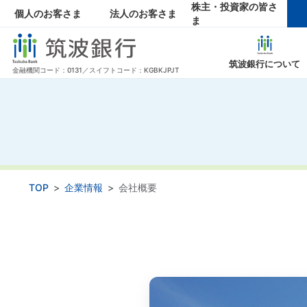
株主・投資家の皆さ
個人のお客さま
法人のお客さま
ま
筑波銀行について
金融機関コード：0131／スイフトコード：KGBKJPJT
企業情報 トップページ
株主・投資家の皆さま トップページ
当行からのお知らせ トップページ
採用情報 トップページ
サービス・サポート トップページ
トップメッセージ
トップメッセージ
ニュースリリース
新卒採用
中途採用・キ
お知らせ・ト
IRライブ
経営理
手数料一覧
金利一
TOP
企業情報
会社概要
エコノミクス甲子園
商品概要説明一覧
役員一覧
ギャラリー
資料のご
組織
関連会社の採用情報
財務ハイライト
IRカレ
株主総会
個人投資家の