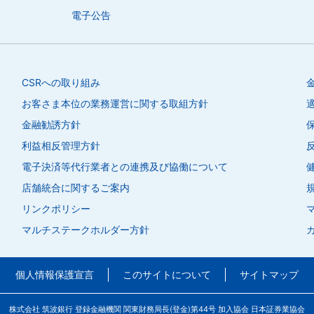
電子公告
CSRへの取り組み
お客さま本位の業務運営に関する取組方針
金融勧誘方針
利益相反管理方針
電子決済等代行業者との連携及び協働について
店舗統合に関するご案内
リンクポリシー
マルチステークホルダー方針
個人情報
保護宣言
このサイトに
ついて
サイトマップ
株式会社 筑波銀行 登録金融機関 関東財務局長(登金)第44号
加入協会 日本証券業協会