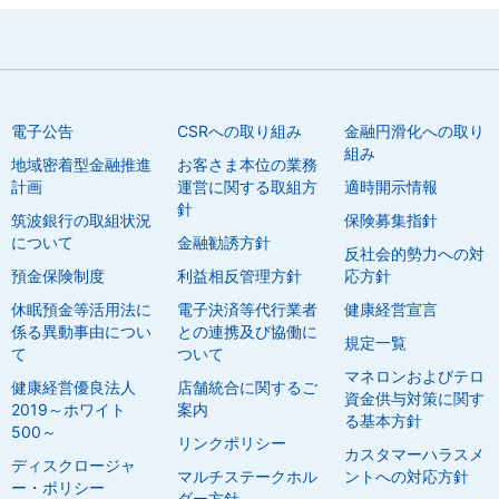
電子公告
CSRへの取り組み
金融円滑化への取り
組み
地域密着型金融推進
お客さま本位の業務
計画
運営に関する取組方
適時開示情報
針
筑波銀行の取組状況
保険募集指針
について
金融勧誘方針
反社会的勢力への対
預金保険制度
利益相反管理方針
応方針
休眠預金等活用法に
電子決済等代行業者
健康経営宣言
係る異動事由につい
との連携及び協働に
規定一覧
て
ついて
マネロンおよびテロ
健康経営優良法人
店舗統合に関するご
資金供与対策に関す
2019～ホワイト
案内
る基本方針
500～
リンクポリシー
カスタマーハラスメ
ディスクロージャ
マルチステークホル
ントへの対応方針
ー・ポリシー
ダー方針