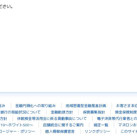
ださい。
組み
金融円滑化への取り組み
地域密着型金融推進計画
お客さま本
波銀行の取組状況について
金融勧誘方針
保険募集指針
預金保険制度
方針
休眠預金等活用法に係る異動事由について
電子決済等代行業者と
19～ホワイト500～
店舗統合に関するご案内
規定一覧
マネロンお
ロージャー・ポリシー
個人情報保護宣言
リンクポリシー
このサイ