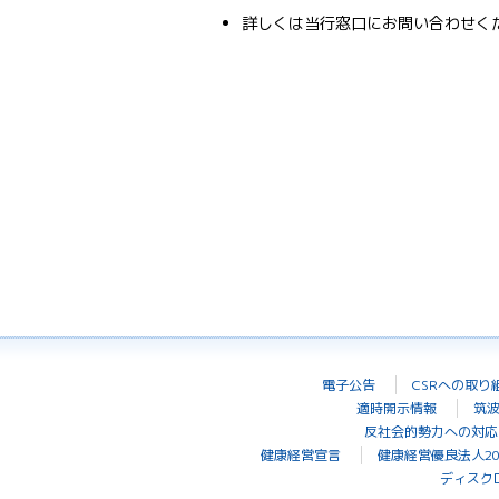
詳しくは当行窓口にお問い合わせく
電子公告
CSRへの取り
適時開示情報
筑
反社会的勢力への対応
健康経営宣言
健康経営優良法人20
ディスク