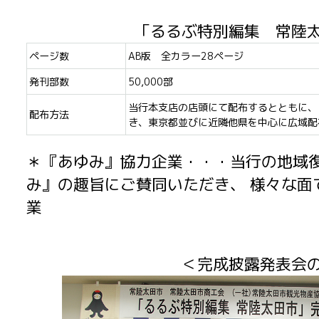
「るるぶ特別編集 常陸
ページ数
AB版 全カラー28ページ
発刊部数
50,000部
当行本支店の店頭にて配布するとともに、
配布方法
き、東京都並びに近隣他県を中心に広域配
＊『あゆみ』協力企業・・・当行の地域
み』の趣旨にご賛同いただき、 様々な面
業
＜完成披露発表会