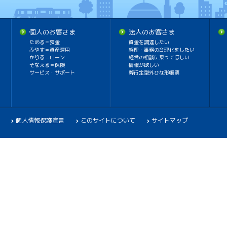
個人のお客さま
法人のお客さま
ためる＝預金
資金を調達したい
ふやす＝資産運用
経理・事務の合理化をしたい
かりる＝ローン
経営の相談に乗ってほしい
そなえる＝保険
情報が欲しい
サービス・サポート
弊行定型外ひな形帳票
個人情報保護宣言
このサイトについて
サイトマップ