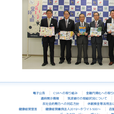
電子公告
CSRへの取り組み
金融円滑化への取り
適時開示情報
筑波銀行の取組状況について
反社会的勢力への対応方針
休眠預金等活用法
健康経営宣言
健康経営優良法人2019～ホワイト500～
店