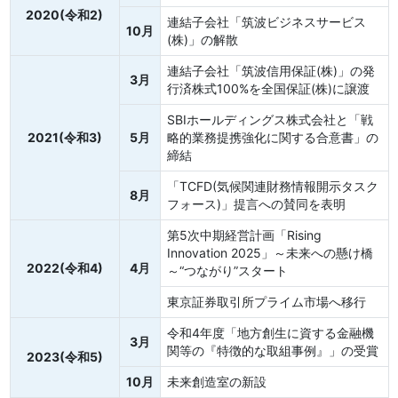
2020(令和2)
連結子会社「筑波ビジネスサービス
10月
(株)」の解散
連結子会社「筑波信用保証(株)」の発
3月
行済株式100%を全国保証(株)に譲渡
SBIホールディングス株式会社と「戦
2021(令和3)
5月
略的業務提携強化に関する合意書」の
締結
「TCFD(気候関連財務情報開示タスク
8月
フォース)」提言への賛同を表明
第5次中期経営計画「Rising
Innovation 2025」～未来への懸け橋
2022(令和4)
4月
～“つながり”スタート
東京証券取引所プライム市場へ移行
令和4年度「地方創生に資する金融機
3月
関等の『特徴的な取組事例』」の受賞
2023(令和5)
10月
未来創造室の新設