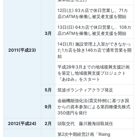
12日(土) 93カ店で休日営業し、71カ
店のATMを稼働し被災者支援を開始
13日(日) 64カ店で休日営業し、108カ
3月
店のATMを稼働し被災者支援を開始
14日(月) 施設管理上入室ができなかっ
2011(平成23)
た1カ店を除き146カ店で通常営業を開
始
平成28年3月までの地域復興支援計画
を策定し地域復興支援プロジェクト
『あゆみ』をスタート
5月
筑波ボランティアクラブ発足
金融機能強化法(震災特例)に基づき国
9月
からの資本参加による第四種優先株式
350億円を発行
2012(平成24)
2月
頭取交代 藤川雅海頭取就任
第2次中期経営計画「Rising