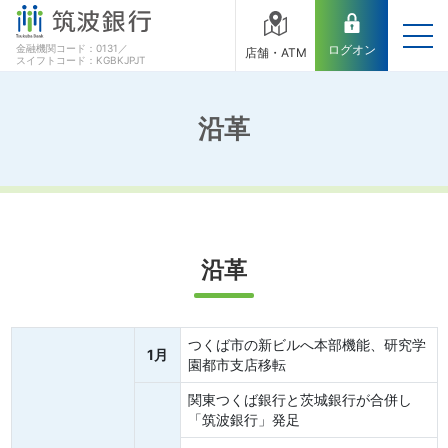
金融機関コード：0131／
ログオン
店舗・ATM
スイフトコード：KGBKJPJT
沿革
沿革
つくば市の新ビルへ本部機能、研究学
1月
園都市支店移転
関東つくば銀行と茨城銀行が合併し
「筑波銀行」発足