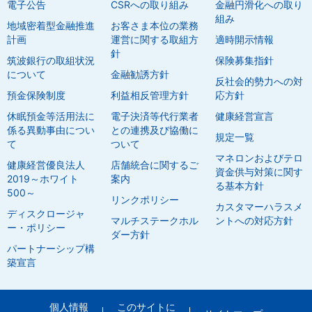
電子公告
CSRへの取り組み
金融円滑化への取り
組み
地域密着型金融推進
お客さま本位の業務
計画
運営に関する取組方
適時開示情報
針
筑波銀行の取組状況
保険募集指針
について
金融勧誘方針
反社会的勢力への対
預金保険制度
利益相反管理方針
応方針
休眠預金等活用法に
電子決済等代行業者
健康経営宣言
係る異動事由につい
との連携及び協働に
規定一覧
て
ついて
マネロンおよびテロ
健康経営優良法人
店舗統合に関するご
資金供与対策に関す
2019～ホワイト
案内
る基本方針
500～
リンクポリシー
カスタマーハラスメ
ディスクロージャ
マルチステークホル
ントへの対応方針
ー・ポリシー
ダー方針
パートナーシップ構
築宣言
個人情報
このサイトに