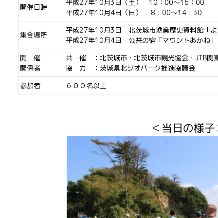
平成27年10月3日（土） 10：00～16：00
開催日時
平成27年10月4日（日） 8：00～14：30
平成27年10月3日 北茨城市漁業歴史資料館「
集合場所
平成27年10月4日 公共の宿「マウントあかね」
開 催
共 催 ：北茨城市・北茨城市観光協会・JTB関
関係者
協 力 ：茨城県北ジオパーク推進協議会
参加者
６００名以上
＜当日の様子