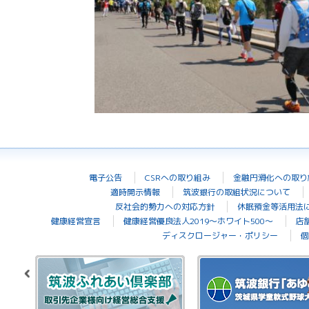
電子公告
CSRへの取り組み
金融円滑化への取り
適時開示情報
筑波銀行の取組状況について
反社会的勢力への対応方針
休眠預金等活用法
健康経営宣言
健康経営優良法人2019～ホワイト500～
店
ディスクロージャー・ポリシー
個