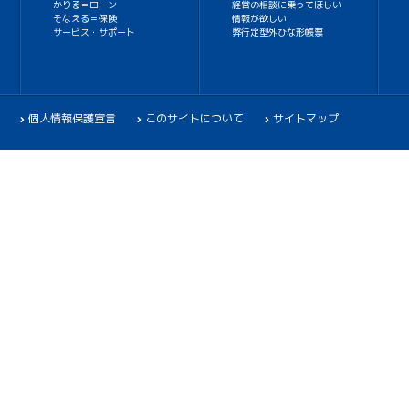
かりる＝ローン
経営の相談に乗ってほしい
そなえる＝保険
情報が欲しい
サービス・サポート
弊行定型外ひな形帳票
個人情報保護宣言
このサイトについて
サイトマップ