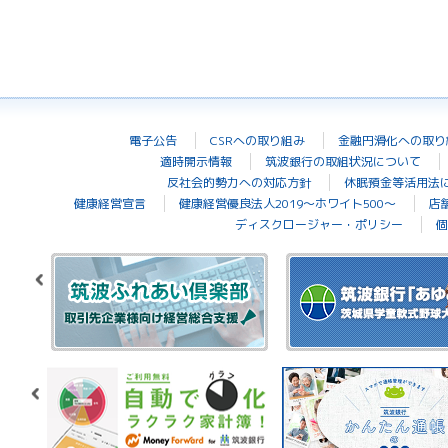
電子公告
CSRへの取り組み
金融円滑化への取り
適時開示情報
筑波銀行の取組状況について
反社会的勢力への対応方針
休眠預金等活用法
健康経営宣言
健康経営優良法人2019～ホワイト500～
店
ディスクロージャー・ポリシー
個