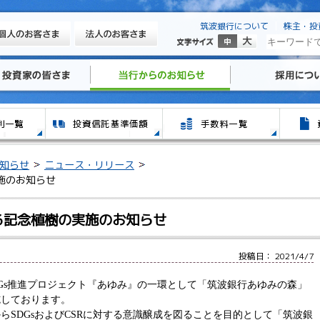
筑波銀行について
株主・投
知らせ
ニュース・リリース
施のお知らせ
よる記念植樹の実施のお知らせ
投稿日： 2021/4/7
DGs推進プロジェクト『あゆみ』の一環として「筑波銀行あゆみの森」
施しております。
らSDGsおよびCSRに対する意識醸成を図ることを目的として「筑波銀