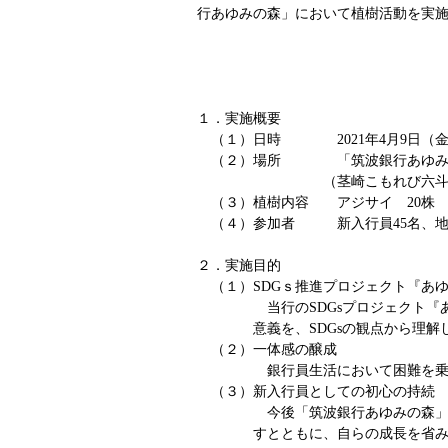
行あゆみの森」において植樹活動を実
１．実施概要
（１）日時 2021年4月9日（金） 午
（２）場所 「筑波銀行あゆみの森
（茎崎こもれび六斗の森
（３）植樹内容 アジサイ 20株
（４）参加者 新入行員45名、地
２．実施目的
（１）SDGｓ推進プロジェクト『あ
当行のSDGsプロジェクト
意義を、SDGsの観点から理解
（２）一体感の醸成
銀行員生活において困難を乗
（３）新入行員としての初心の持続
今後「筑波銀行あゆみの森」を訪れ
すとともに、自らの成長を省