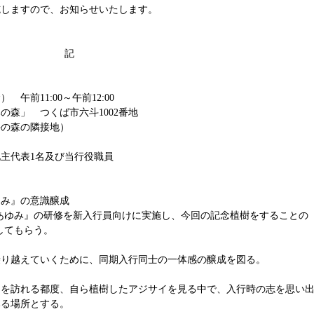
施しますので、お知らせいたします。
記
前11:00～午前12:00
」 つくば市六斗1002番地
の隣接地）
主代表1名及び当行役職員
ゆみ』の意識醸成
『あゆみ』の研修を新入行員向けに実施し、今回の記念植樹をすることの
してもらう。
り越えていくために、同期入行同士の一体感の醸成を図る。
る都度、自ら植樹したアジサイを見る中で、入行時の志を思い
みる場所とする。