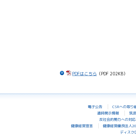
PDFはこちら
（PDF 202KB）
電子公告
CSRへの取り
適時開示情報
筑
反社会的勢力への対応
健康経営宣言
健康経営優良法人20
ディスク