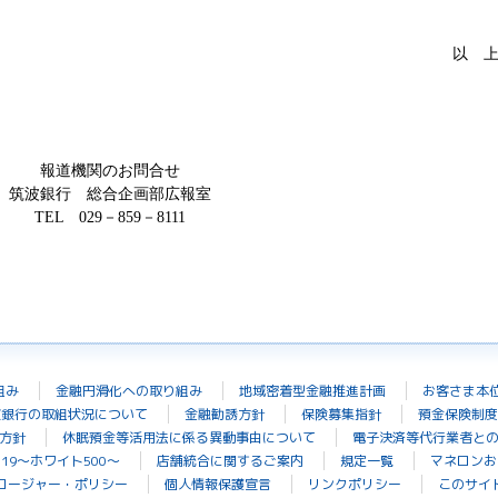
以 
報道機関のお問合せ
筑波銀行 総合企画部広報室
TEL
029－859－8111
組み
金融円滑化への取り組み
地域密着型金融推進計画
お客さま本
波銀行の取組状況について
金融勧誘方針
保険募集指針
預金保険制度
方針
休眠預金等活用法に係る異動事由について
電子決済等代行業者と
19～ホワイト500～
店舗統合に関するご案内
規定一覧
マネロンお
ロージャー・ポリシー
個人情報保護宣言
リンクポリシー
このサイ