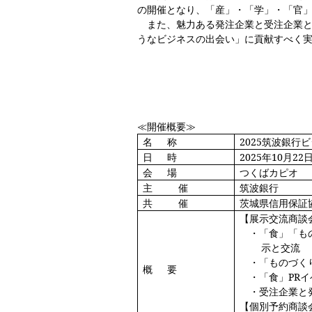
の開催となり、「産」・「学」・「官
また、魅力ある発注企業と受注企業と
うなビジネスの出会い」に貢献すべく
≪開催概要≫
名称
2025
筑波銀行ビ
日時
2025
年10月22日
会場
つくばカピオ 
主
催
筑波銀行
共
催
茨城県信用保証
【展示交流商談
・「食」「も
示と交流
・「ものづく
概要
・「食」PR
・受注企業と
【個別予約商談