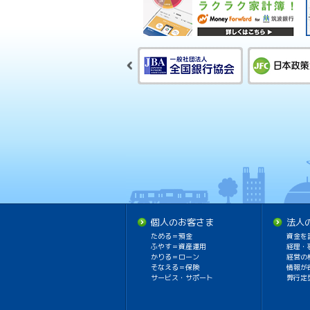
個人のお客さま
法人
ためる＝預金
資金を
ふやす＝資産運用
経理・
かりる＝ローン
経営の
そなえる＝保険
情報が
サービス・サポート
弊行定