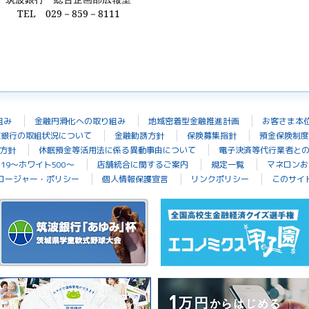
TEL
029
－
859
－
8111
組み
金融円滑化への取り組み
地域密着型金融推進計画
お客さま本
波銀行の取組状況について
金融勧誘方針
保険募集指針
預金保険制度
方針
休眠預金等活用法に係る異動事由について
電子決済等代行業者と
19～ホワイト500～
店舗統合に関するご案内
規定一覧
マネロンお
ロージャー・ポリシー
個人情報保護宣言
リンクポリシー
このサイ