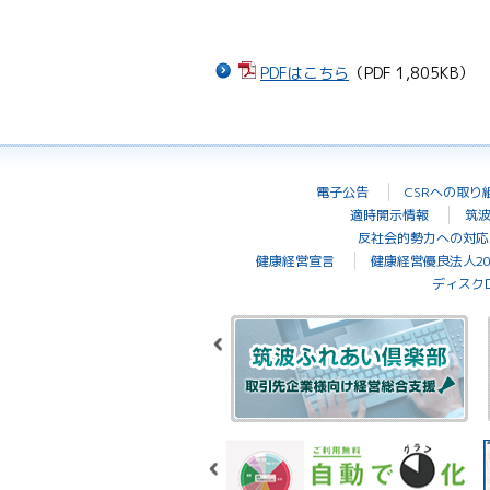
PDFはこちら
（PDF 1,805KB）
電子公告
CSRへの取り
適時開示情報
筑
反社会的勢力への対応
健康経営宣言
健康経営優良法人20
ディスク