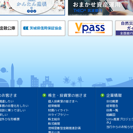
のお客さま
株主・投資家の皆さま
企業情報
調達したい
個人投資家の皆さまへ
会社概要
事務の合理化をしたい
経営情報
経営理念
相談に乗ってほしい
財務ハイライト
役員一覧
欲しい
IRライブラリー
組織図
型外ひな形帳票
株主総会
SDGs推進プロジェ
み』
株式情報
当行からのお知らせ
地域密着型金融推進計画
電子公告