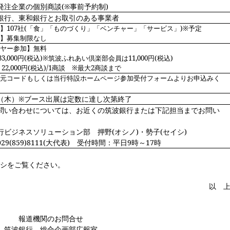
注企業の個別商談(※事前予約制)
銀行、東和銀行とお取引のある事業者
】107社(「食」「ものづくり」「ベンチャー」「サービス」)※予定
会】募集制限なし
イヤー参加】無料
33,000円(税込)※筑波ふれあい倶楽部会員は11,000円(税込)
2,000円(税込)/1商談 ※最大2商談まで
次元コードもしくは当行特設ホームページ参加受付フォームよりお申込みく
日（木）※ブース出展は定数に達し次第終了
問い合わせについては、お近くの筑波銀行または下記担当までお問い
。
行ビジネスソリューション部 押野(オシノ)・勢子(セイシ)
29(859)8111(大代表) 受付時間：平日9時～17時
ラシをご覧ください。
以 
報道機関のお問合せ
筑波銀行 総合企画部広報室