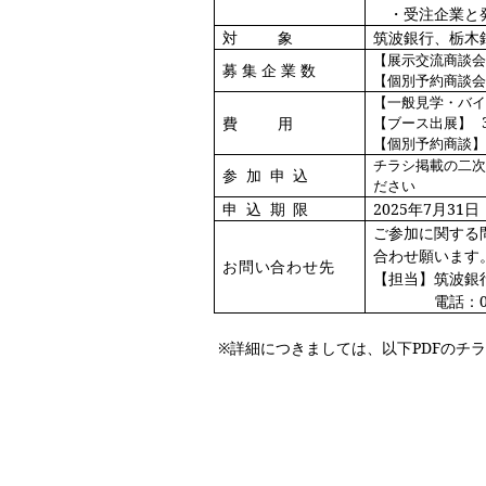
・受注企業と発
対
象
筑波銀行、栃木
【展示交流商談会
募集企業
数
【個別予約商談
【一般見学・バ
費
用
【ブース出展】
【個別予約商談】 2
チラシ掲載の二
参加申
込
ださい
申込期
限
2025
年7月31
ご参加に関する
合わせ願います
お問い合わせ
先
【担当】筑波銀
電話：0
※詳細につきましては、以下PDFのチ