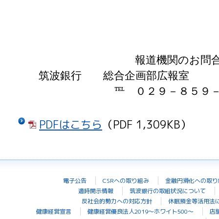
報道機関のお問
筑波銀行
総合企画部広報
℡ ０２９－８５９
PDFはこちら
（PDF 1,309KB）
電子公告
CSRへの取り組み
金融円滑化への取り
適時開示情報
筑波銀行の取組状況について
反社会的勢力への対応方針
休眠預金等活用法
健康経営宣言
健康経営優良法人2019～ホワイト500～
店