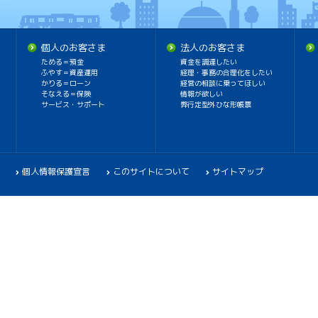
個人のお客さま
法人のお客さま
ためる＝預金
資金を調達したい
ふやす＝資産運用
経理・事務の合理化をしたい
かりる＝ローン
経営の相談に乗ってほしい
そなえる＝保険
情報が欲しい
サービス・サポート
弊行定型外ひな形帳票
個人情報保護宣言
このサイトについて
サイトマップ