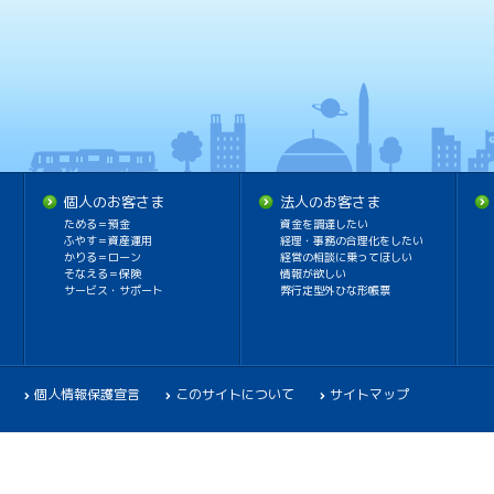
個人のお客さま
法人のお客さま
ためる＝預金
資金を調達したい
ふやす＝資産運用
経理・事務の合理化をしたい
かりる＝ローン
経営の相談に乗ってほしい
そなえる＝保険
情報が欲しい
サービス・サポート
弊行定型外ひな形帳票
個人情報保護宣言
このサイトについて
サイトマップ