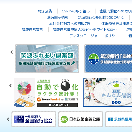
電子公告
CSRへの取り組み
金融円滑化への取り
適時開示情報
筑波銀行の取組状況について
反社会的勢力への対応方針
休眠預金等活用法
健康経営宣言
健康経営優良法人2019～ホワイト500～
店
ディスクロージャー・ポリシー
個