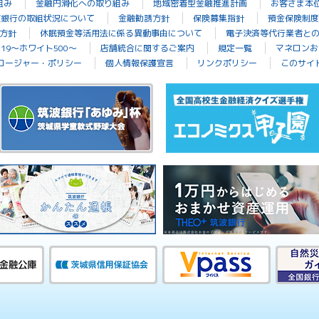
組み
金融円滑化への取り組み
地域密着型金融推進計画
お客さま本
波銀行の取組状況について
金融勧誘方針
保険募集指針
預金保険制度
方針
休眠預金等活用法に係る異動事由について
電子決済等代行業者と
19～ホワイト500～
店舗統合に関するご案内
規定一覧
マネロンお
ロージャー・ポリシー
個人情報保護宣言
リンクポリシー
このサイ