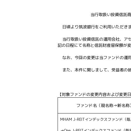
当行取扱い投資信託
日頃より筑波銀行をご利用いただき
当行取扱い投資信託の運用会社、アセ
記の日程にて名称と信託財産留保額が
なお、今回の変更は当ファンドの運
また、本件に関しまして、受益者の
【対象ファンドの変更内容および変更
ファンド名（現名称→新名称
MHAM J-REITインデックスファンド（
→One J-REITインデックスファンド（