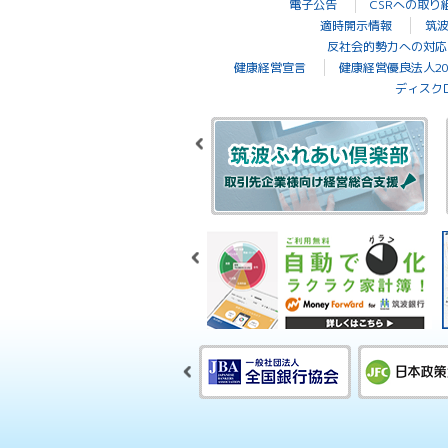
電子公告
CSRへの取り
適時開示情報
筑
反社会的勢力への対応
健康経営宣言
健康経営優良法人20
ディスク