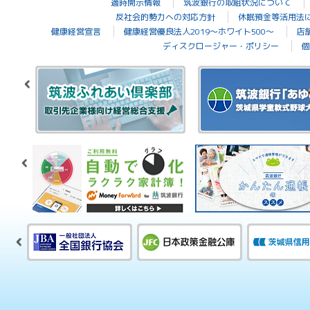
適時開示情報
筑波銀行の取組状況について
反社会的勢力への対応方針
休眠預金等活用法
健康経営宣言
健康経営優良法人2019～ホワイト500～
店
ディスクロージャー・ポリシー
個