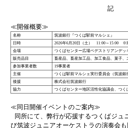
記
≪開催概要≫
名称
筑波銀行『つくば駅前マルシェ』
日時
2026
年6月20日（土） 11:00～15:00 
会場
つくばセンター広場ペデストリアンデッキ 
販売品目
畜産品、畜産加工品、加工食品、菓子、
参加事業者数
19
事業者
主催
つくば駅前マルシェ実行委員会（筑波銀
後援
株式会社筑波銀行
協力
つくばセンター地区活性化協議会、つく
≪同日開催イベントのご案内≫
同所にて、弊行が応援するつくばジュ
び筑波ジュニアオーケストラの演奏会も