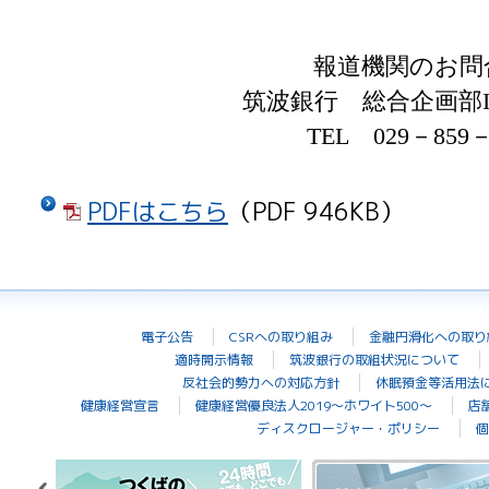
報道機関のお問
筑波銀行 総合企画部
TEL
029
－
859
PDFはこちら
（PDF 946KB）
電子公告
CSRへの取り組み
金融円滑化への取り
適時開示情報
筑波銀行の取組状況について
反社会的勢力への対応方針
休眠預金等活用法
健康経営宣言
健康経営優良法人2019～ホワイト500～
店
ディスクロージャー・ポリシー
個