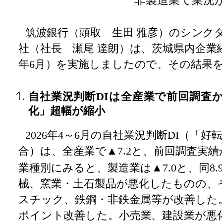
非製造業で業況
筑波銀行（頭取 生田 雅彦）のシンク
社（社長 瀬尾 達朗）は、茨城県内企業経
年6月）を実施しましたので、その結果
自社業況判断DIは全産業で前回調査か
化」超幅が縮小
2026
年4～6月の自社業況判断DI（「好
合）は、全産業で▲7.2と、前回調査実績
業種別にみると、製造業は▲7.0と、同8
械、窯業・土石製品が悪化したものの、
スチック、鉄鋼・非鉄金属等が改善した。
ポイント改善した。小売業、建設業が悪