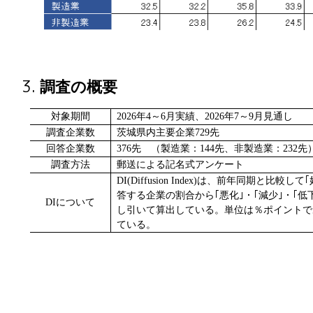
調査の概要
対象期間
2026
年4～6月実績、2026年7～9月見通し
調査企業数
茨城県内主要企業729先
回答企業数
376
先 （製造業：144先、非製造業：232先
調査方法
郵送による記名式アンケート
DI(Diffusion Index)
は、前年同期と比較して｢好
答する企業の割合から｢悪化｣・｢減少｣・｢
DI
について
し引いて算出している。単位は％ポイントで
ている。