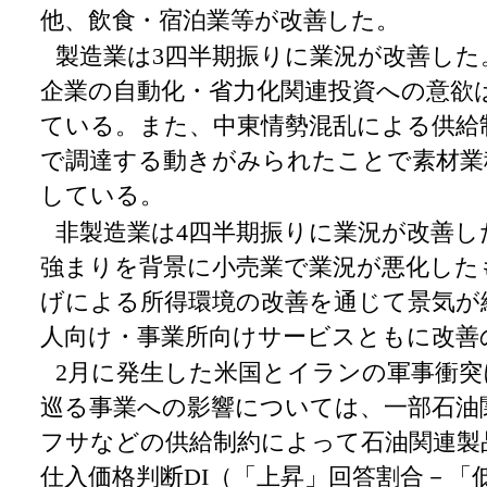
他、飲食・宿泊業等が改善した。
製造業は3四半期振りに業況が改善した
企業の自動化・省力化関連投資への意欲
ている。また、中東情勢混乱による供給
で調達する動きがみられたことで素材業
している。
非製造業は4四半期振りに業況が改善し
強まりを背景に小売業で業況が悪化した
げによる所得環境の改善を通じて景気が
人向け・事業所向けサービスともに改善
2
月に発生した米国とイランの軍事衝突
巡る事業への影響については、一部石油
フサなどの供給制約によって石油関連製
仕入価格判断DI（「上昇」回答割合－「