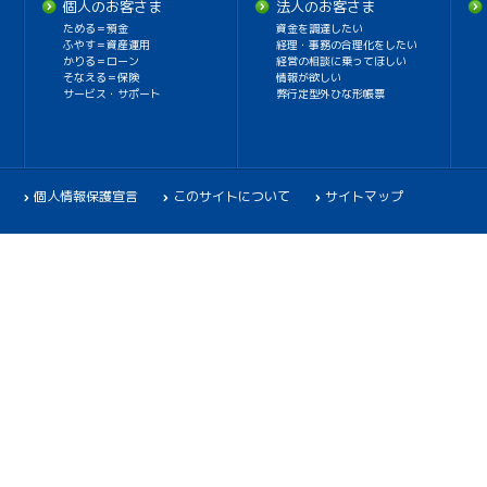
個人のお客さま
法人のお客さま
ためる＝預金
資金を調達したい
ふやす＝資産運用
経理・事務の合理化をしたい
かりる＝ローン
経営の相談に乗ってほしい
そなえる＝保険
情報が欲しい
サービス・サポート
弊行定型外ひな形帳票
個人情報保護宣言
このサイトについて
サイトマップ