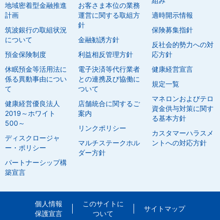
組み
地域密着型金融推進
お客さま本位の業務
計画
運営に関する取組方
適時開示情報
針
筑波銀行の取組状況
保険募集指針
について
金融勧誘方針
反社会的勢力への対
預金保険制度
利益相反管理方針
応方針
休眠預金等活用法に
電子決済等代行業者
健康経営宣言
係る異動事由につい
との連携及び協働に
規定一覧
て
ついて
マネロンおよびテロ
健康経営優良法人
店舗統合に関するご
資金供与対策に関す
2019～ホワイト
案内
る基本方針
500～
リンクポリシー
カスタマーハラスメ
ディスクロージャ
マルチステークホル
ントへの対応方針
ー・ポリシー
ダー方針
パートナーシップ構
築宣言
個人情報
このサイトに
サイトマップ
保護宣言
ついて