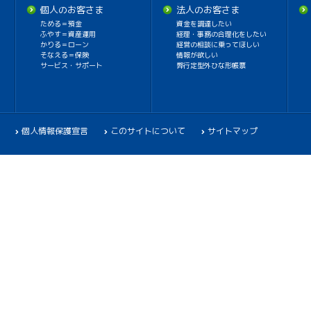
個人のお客さま
法人のお客さま
ためる＝預金
資金を調達したい
ふやす＝資産運用
経理・事務の合理化をしたい
かりる＝ローン
経営の相談に乗ってほしい
そなえる＝保険
情報が欲しい
サービス・サポート
弊行定型外ひな形帳票
個人情報保護宣言
このサイトについて
サイトマップ