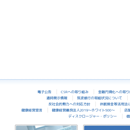
電子公告
CSRへの取り組み
金融円滑化への取り
適時開示情報
筑波銀行の取組状況について
反社会的勢力への対応方針
休眠預金等活用法
健康経営宣言
健康経営優良法人2019～ホワイト500～
店
ディスクロージャー・ポリシー
個