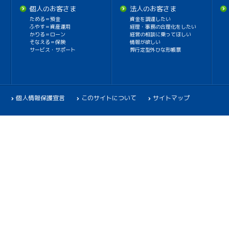
個人のお客さま
法人のお客さま
ためる＝預金
資金を調達したい
ふやす＝資産運用
経理・事務の合理化をしたい
かりる＝ローン
経営の相談に乗ってほしい
そなえる＝保険
情報が欲しい
サービス・サポート
弊行定型外ひな形帳票
個人情報保護宣言
このサイトについて
サイトマップ