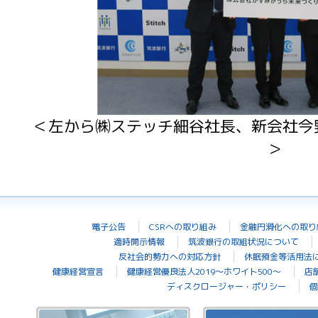
＜左から㈱ステッチ細谷社長、新会社今
＞
電子公告
CSRへの取り組み
金融円滑化への取り
適時開示情報
筑波銀行の取組状況について
反社会的勢力への対応方針
休眠預金等活用法
健康経営宣言
健康経営優良法人2019～ホワイト500～
店
ディスクロージャー・ポリシー
個