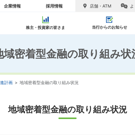
企業情報
採用情報
店舗・ATM
よ
当行からのお知らせ
株主・投資家の皆さま
地域密着型金融の取り組み状
SDGs推進
ャリア採用
ピックス
ラリー
念
お客さまへのご注意
リファラル採用
会社概要
経営情報
アル
キ
覧
紛失した場合
便利
進計画
地域密着型金融の取り組み状況
のご案内
請求
図
お問い合わせ先一覧
各種ご案内
相続手続
関連
ンダー
地域密着型金融の取り組み状況
閉じる
閉じる
皆さまへ
電子公告
地域密着
閉じる