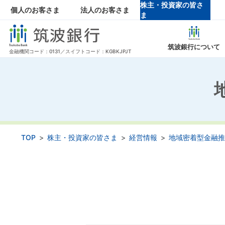
株主・投資家の皆さ
個人のお客さま
法人のお客さま
ま
筑波銀行について
金融機関コード：0131／スイフトコード：KGBKJPJT
企業情報 トップページ
株主・投資家の皆さま トップページ
当行からのお知らせ トップページ
採用情報 トップページ
サービス・サポート トップページ
トップメッセージ
トップメッセージ
ニュースリリース
新卒採用
中途採用・キ
お知らせ・ト
IRライブ
経営理
手数料一覧
金利一
TOP
株主・投資家の皆さま
経営情報
地域密着型金融推
エコノミクス甲子園
商品概要説明一覧
役員一覧
ギャラリー
資料のご
組織
関連会社の採用情報
財務ハイライト
IRカレ
株主総会
個人投資家の