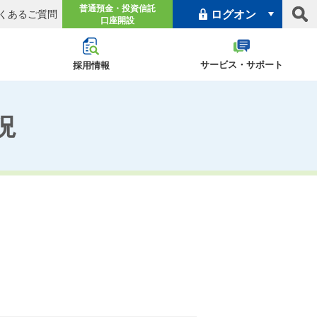
普通預金・投資信託
ログオン
くあるご質問
口座開設
個人向けインターネットバンキング
サービス・サポート
採用情報
（申込・ご案内）
ログオン
況
プロジェクト『あゆ
Light
ムナイ採用
ャンペーン
株式情報
パートタイマー採用
IRニュース
沿革
なサービス
み』
法人向けインターネットバンキング
きに関するご案内
会社のご案内
プライバシーポリシー
（申込・ご案内）
ログオン
型金融推進計画
よくあるご質問