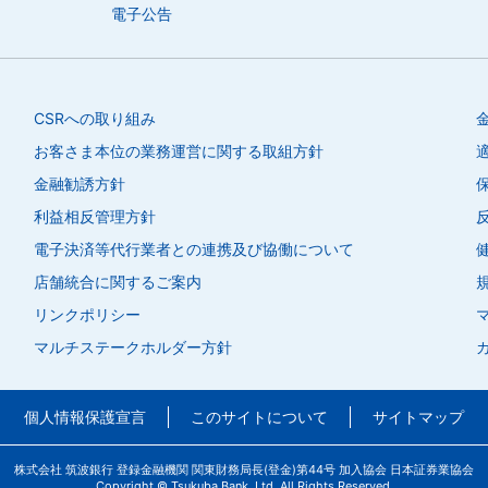
電子公告
CSRへの取り組み
お客さま本位の業務運営に関する取組方針
金融勧誘方針
利益相反管理方針
電子決済等代行業者との連携及び協働について
店舗統合に関するご案内
リンクポリシー
マルチステークホルダー方針
個人情報
保護宣言
このサイトに
ついて
サイトマップ
株式会社 筑波銀行 登録金融機関 関東財務局長(登金)第44号
加入協会 日本証券業協会
Copyright © Tsukuba Bank, Ltd. All Rights Reserved.