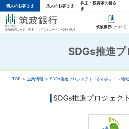
株主・投資家の皆さ
個人のお客さま
法人のお客さま
ま
筑波銀行について
金融機関コード：0131／スイフトコード：KGBKJPJT
企業情報 トップページ
株主・投資家の皆さま トップページ
当行からのお知らせ トップページ
採用情報 トップページ
サービス・サポート トップページ
SDGs推進
トップメッセージ
トップメッセージ
ニュースリリース
新卒採用
中途採用・キ
お知らせ・ト
IRライブ
経営理
手数料一覧
金利一
TOP
企業情報
SDGs推進プロジェクト『あゆみ』 ～地
SDGs推進プロジェク
エコノミクス甲子園
商品概要説明一覧
役員一覧
ギャラリー
資料のご
組織
関連会社の採用情報
財務ハイライト
IRカレ
株主総会
個人投資家の