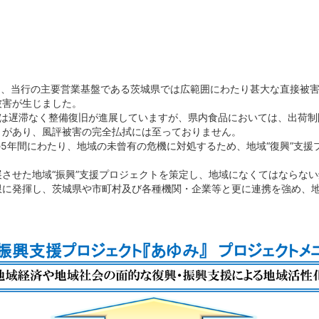
より、当行の主要営業基盤である茨城県では広範囲にわたり甚大な直接被
被害が生じました。
ラは遅滞なく整備復旧が進展していますが、県内食品においては、出荷制
きがあり、風評被害の完全払拭には至っておりません。
までの5年間にわたり、地域の未曾有の危機に対処するため、地域“復興”支
発展させた地域“振興”支援プロジェクトを策定し、地域になくてはならな
限に発揮し、茨城県や市町村及び各種機関・企業等と更に連携を強め、