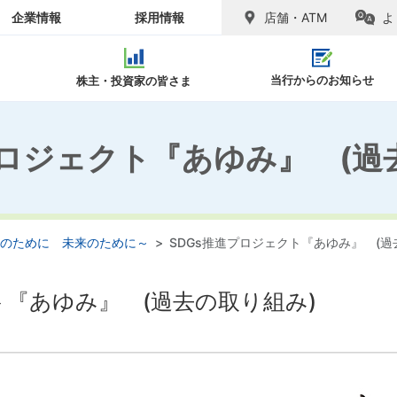
企業情報
採用情報
店舗・ATM
よ
当行からのお知らせ
株主・投資家の皆さま
プロジェクト『あゆみ』 (過
SDGs推進
ャリア採用
ピックス
ラリー
念
お客さまへのご注意
リファラル採用
会社概要
経営情報
アル
キ
覧
紛失した場合
便利
域のために 未来のために～
SDGs推進プロジェクト『あゆみ』 (過
ト『あゆみ』 (過去の取り組み)
のご案内
請求
図
お問い合わせ先一覧
各種ご案内
相続手続
関連
ンダー
閉じる
閉じる
皆さまへ
電子公告
地域密着
閉じる