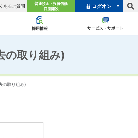
普通預金・投資信託
ログオン
くあるご質問
口座開設
個人向けインターネットバンキング
サービス・サポート
採用情報
（申込・ご案内）
ログオン
去の取り組み)
プロジェクト『あゆ
Light
ムナイ採用
ャンペーン
株式情報
パートタイマー採用
IRニュース
沿革
なサービス
み』
去の取り組み)
法人向けインターネットバンキング
きに関するご案内
会社のご案内
プライバシーポリシー
（申込・ご案内）
ログオン
型金融推進計画
よくあるご質問