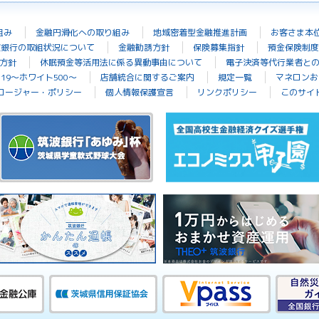
組み
金融円滑化への取り組み
地域密着型金融推進計画
お客さま本
波銀行の取組状況について
金融勧誘方針
保険募集指針
預金保険制度
方針
休眠預金等活用法に係る異動事由について
電子決済等代行業者と
19～ホワイト500～
店舗統合に関するご案内
規定一覧
マネロンお
ロージャー・ポリシー
個人情報保護宣言
リンクポリシー
このサイ