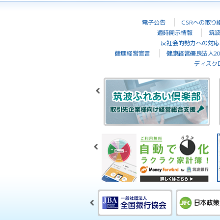
電子公告
CSRへの取り
適時開示情報
筑
反社会的勢力への対応
健康経営宣言
健康経営優良法人20
ディスク