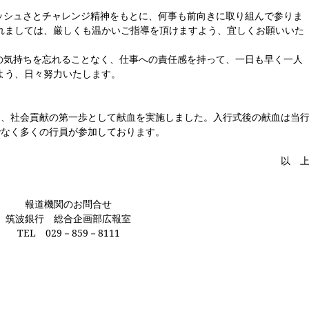
ッシュさとチャレンジ精神をもとに、何事も前向きに取り組んで参りま
れましては、厳しくも温かいご指導を頂けますよう、宜しくお願いいた
の気持ちを忘れることなく、仕事への責任感を持って、一日も早く一人
よう、日々努力いたします
。
と、社会貢献の第一歩として献血を実施しました。入行式後の献血は当
でなく多くの行員が参加しております。
以 
報道機関のお問合せ
筑波銀行 総合企画部広報室
TEL
029
－
859
－
8111