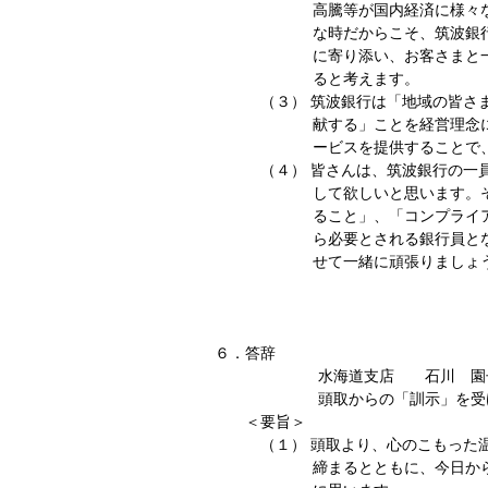
高騰等が国内経済に様々
な時だからこそ、筑波銀
に寄り添い、お客さまと
ると考えます。
（３）
筑波銀行は「地域の皆さ
献する」ことを経営理念
ービスを提供することで
（４）
皆さんは、筑波銀行の一
して欲しいと思います。
ること」、「コンプライ
ら必要とされる銀行員と
せて一緒に頑張りましょ
６．答辞
水海道支店 石川 園
頭取からの「訓示」を受
＜要旨＞
（１）
頭取より、心のこもった
締まるとともに、今日か