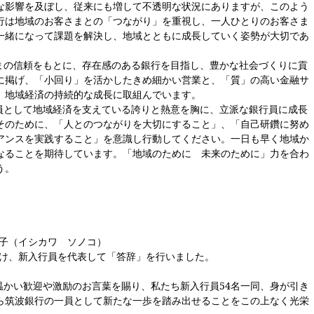
な影響を及ぼし、従来にも増して不透明な状況にありますが、このよう
行は地域のお客さまとの「つながり」を重視し、一人ひとりのお客さま
一緒になって課題を解決し、地域とともに成長していく姿勢が大切であ
まの信頼をもとに、存在感のある銀行を目指し、豊かな社会づくりに貢
に掲げ、「小回り」を活かしたきめ細かい営業と、「質」の高い金融サ
、地域経済の持続的な成長に取組んでいます。
員として地域経済を支えている誇りと熱意を胸に、立派な銀行員に成長
そのために、「人とのつながりを大切にすること」、「自己研鑽に努め
アンスを実践すること」を意識し行動してください。一日も早く地域か
なることを期待しています。「地域のために 未来のために」力を合わ
う。
子（イシカワ ソノコ）
け、新入行員を代表して「答辞」を行いました。
温かい歓迎や激励のお言葉を賜り、私たち新入行員54名一同、身が引き
ら筑波銀行の一員として新たな一歩を踏み出せることをこの上なく光栄