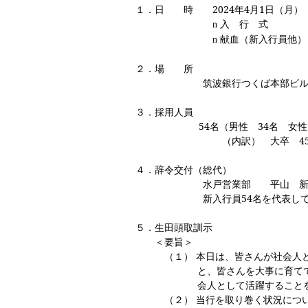
１．日 時 2024年4月1日（月）
入 行 式 10
n
献血（新入行員他） 
n
２．場 所
筑波銀行つくば本部ビル10階大
３．採用人員
54
名（男性 34名 女性
（内訳） 大卒 
４．辞令交付（総代）
水戸営業部 平山 新
新入行員54名を代表して頭取
５．生田頭取訓示
＜要旨＞
（１）
本日は、皆さんが社会人
と、皆さんを大事に育て
会人として活躍すること
（２）
当行を取り巻く状況につ