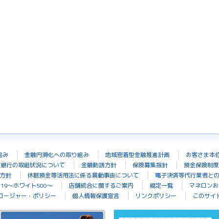
組み
金融円滑化への取り組み
地域密着型金融推進計画
お客さま本
波銀行の取組状況について
金融勧誘方針
保険募集指針
預金保険制度
方針
休眠預金等活用法に係る異動事由について
電子決済等代行業者と
19～ホワイト500～
店舗統合に関するご案内
規定一覧
マネロンお
ロージャー・ポリシー
個人情報保護宣言
リンクポリシー
このサイ