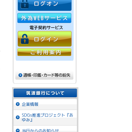
。
込
術
務
企業情報
SDGs推進プロジェクト『あ
ゆみ』
当行からのお知らせ