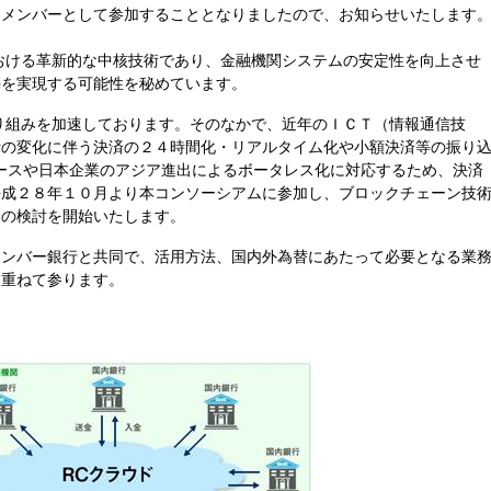
足メンバーとして参加することとなりましたので、お知らせいたします
hにおける革新的な中核技術であり、金融機関システムの安定性を向上させ
築を実現する可能性を秘めています。
な取り組みを加速しております。そのなかで、近年のＩＣＴ（情報通信技
活の変化に伴う決済の２４時間化・リアルタイム化や小額決済等の振り
ースや日本企業のアジア進出によるボータレス化に対応するため、決済
平成２８年１０月より本コンソーシアムに参加し、ブロックチェーン技
スの検討を開始いたします。
ンバー銀行と共同で、活用方法、国内外為替にあたって必要となる業
を重ねて参ります。