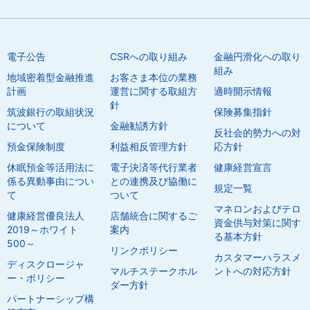
電子公告
CSRへの取り組み
金融円滑化への取り
組み
地域密着型金融推進
お客さま本位の業務
計画
運営に関する取組方
適時開示情報
針
筑波銀行の取組状況
保険募集指針
について
金融勧誘方針
反社会的勢力への対
預金保険制度
利益相反管理方針
応方針
休眠預金等活用法に
電子決済等代行業者
健康経営宣言
係る異動事由につい
との連携及び協働に
規定一覧
て
ついて
マネロンおよびテロ
健康経営優良法人
店舗統合に関するご
資金供与対策に関す
2019～ホワイト
案内
る基本方針
500～
リンクポリシー
カスタマーハラスメ
ディスクロージャ
マルチステークホル
ントへの対応方針
ー・ポリシー
ダー方針
パートナーシップ構