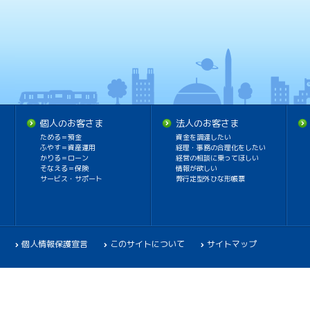
個人のお客さま
法人のお客さま
ためる＝預金
資金を調達したい
ふやす＝資産運用
経理・事務の合理化をしたい
かりる＝ローン
経営の相談に乗ってほしい
そなえる＝保険
情報が欲しい
サービス・サポート
弊行定型外ひな形帳票
個人情報保護宣言
このサイトについて
サイトマップ