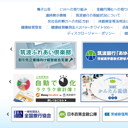
電子公告
CSRへの取り組み
金融円滑化への取り
適時開示情報
筑波銀行の取組状況について
反社会的勢力への対応方針
休眠預金等活用法
健康経営宣言
健康経営優良法人2019～ホワイト500～
店
ディスクロージャー・ポリシー
個