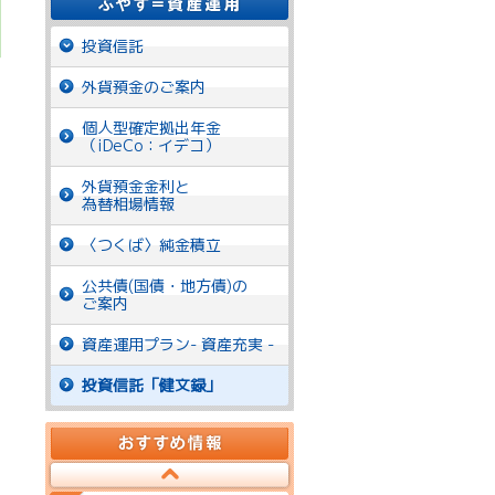
投資信託
外貨預金のご案内
個人型確定拠出年金
（iDeCo：イデコ）
外貨預金金利と
為替相場情報
〈つくば〉純金積立
公共債(国債・地方債)の
ご案内
資産運用プラン- 資産充実 -
投資信託「健文録」