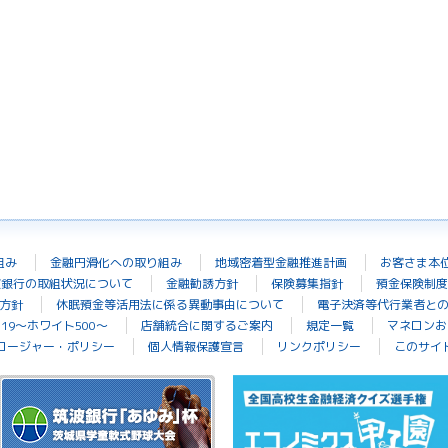
組み
金融円滑化への取り組み
地域密着型金融推進計画
お客さま本
波銀行の取組状況について
金融勧誘方針
保険募集指針
預金保険制度
方針
休眠預金等活用法に係る異動事由について
電子決済等代行業者と
19～ホワイト500～
店舗統合に関するご案内
規定一覧
マネロンお
ロージャー・ポリシー
個人情報保護宣言
リンクポリシー
このサイ