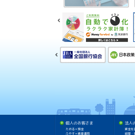
個人のお客さま
法人
ためる＝預金
資金を
ふやす＝資産運用
経理・