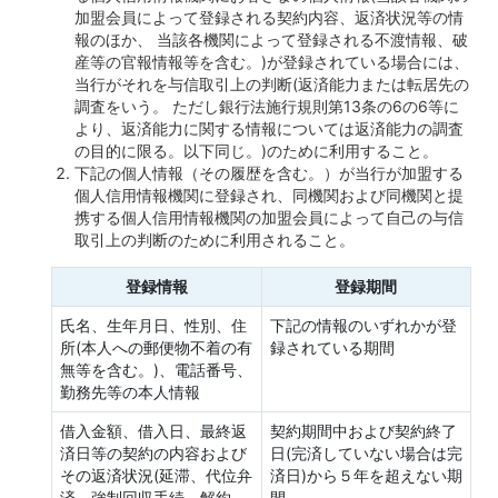
加盟会員によって登録される契約内容、返済状況等の情
報のほか、 当該各機関によって登録される不渡情報、破
産等の官報情報等を含む。)が登録されている場合には、
当行がそれを与信取引上の判断(返済能力または転居先の
調査をいう。 ただし銀行法施行規則第13条の6の6等に
より、返済能力に関する情報については返済能力の調査
の目的に限る。以下同じ。)のために利用すること。
下記の個人情報（その履歴を含む。）が当行が加盟する
個人信用情報機関に登録され、同機関および同機関と提
携する個人信用情報機関の加盟会員によって自己の与信
取引上の判断のために利用されること。
登録情報
登録期間
氏名、生年月日、性別、住
下記の情報のいずれかが登
所(本人への郵便物不着の有
録されている期間
無等を含む。)、電話番号、
勤務先等の本人情報
借入金額、借入日、最終返
契約期間中および契約終了
済日等の契約の内容および
日(完済していない場合は完
その返済状況(延滞、代位弁
済日)から５年を超えない期
済、強制回収手続、解約、
間