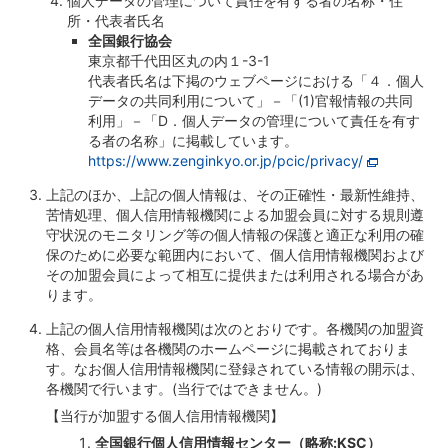
個人データの管理について責任を有する者の名称・住
所・代表者氏名
全国銀行協会
東京都千代田区丸の内１-3-1
代表者氏名は下掲のウェブページにおける「４．個人
データの共同利用について」－「(1)官報情報の共同
利用」－「D．個人データの管理について責任を有す
る者の名称」に掲載しています。
https://www.zenginkyo.or.jp/pcic/privacy/
上記のほか、上記の個人情報は、その正確性・最新性維持、
苦情処理、個人信用情報機関による加盟会員に対する規則遵
守状況のモニタリング等の個人情報の保護と適正な利用の確
保のために必要な範囲内において、個人信用情報機関および
その加盟会員によって相互に提供または利用される場合があ
ります。
上記の個人信用情報機関は次のとおりです。各機関の加盟資
格、会員名等は各機関のホームページに掲載されておりま
す。なお個人信用情報機関に登録されている情報の開示は、
各機関で行います。(当行ではできません。)
【当行が加盟する個人信用情報機関】
全国銀行個人信用情報センター（略称:KSC）