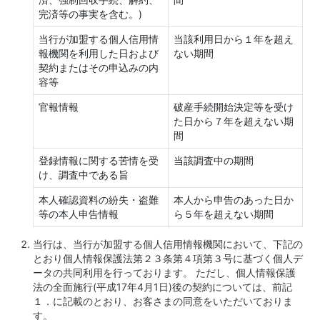
完済等の事実を含む。)
当行が加盟する個人信用情
当該利用日から１年を超え
報機関を利用した日および
ない期間
契約またはその申込みの内
容等
官報情報
破産手続開始決定等を受け
た日から７年を超えない期
間
登録情報に関する苦情を受
当該調査中の期間
け、調査中である旨
本人確認資料の紛失・盗難
本人から申告のあった日か
等の本人申告情報
ら５年を超えない期間
当行は、当行が加盟する個人信用情報機関において、下記の
とおり個人情報保護法第２３条第４項第３号に基づく個人デ
ータの共同利用を行っております。 ただし、個人情報保護
法の全面施行(平成17年4月1日)後の契約については、前記
１．に記載のとおり、お客さまの同意をいただいておりま
す。