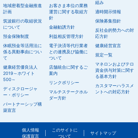
組み
地域密着型金融推進
お客さま本位の業務
計画
運営に関する取組方
適時開示情報
針
筑波銀行の取組状況
保険募集指針
について
金融勧誘方針
反社会的勢力への対
預金保険制度
利益相反管理方針
応方針
休眠預金等活用法に
電子決済等代行業者
健康経営宣言
係る異動事由につい
との連携及び協働に
規定一覧
て
ついて
マネロンおよびテロ
健康経営優良法人
店舗統合に関するご
資金供与対策に関す
2019～ホワイト
案内
る基本方針
500～
リンクポリシー
カスタマーハラスメ
ディスクロージャ
マルチステークホル
ントへの対応方針
ー・ポリシー
ダー方針
パートナーシップ構
築宣言
個人情報
このサイトに
サイトマップ
保護宣言
ついて