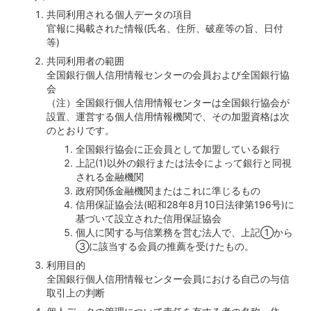
共同利用される個人データの項目
官報に掲載された情報(氏名、住所、破産等の旨、日付
等)
共同利用者の範囲
全国銀行個人信用情報センターの会員および全国銀行協
会
（注）全国銀行個人信用情報センターは全国銀行協会が
設置、運営する個人信用情報機関で、その加盟資格は次
のとおりです。
全国銀行協会に正会員として加盟している銀行
上記(1)以外の銀行または法令によって銀行と同視
される金融機関
政府関係金融機関またはこれに準じるもの
信用保証協会法(昭和28年8月10日法律第196号)に
基づいて設立された信用保証協会
個人に関する与信業務を営む法人で、上記①から
③に該当する会員の推薦を受けたもの。
利用目的
全国銀行個人信用情報センター会員における自己の与信
取引上の判断