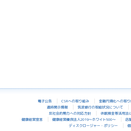
電子公告
CSRへの取り組み
金融円滑化への取り
適時開示情報
筑波銀行の取組状況について
反社会的勢力への対応方針
休眠預金等活用法
健康経営宣言
健康経営優良法人2019～ホワイト500～
店
ディスクロージャー・ポリシー
個