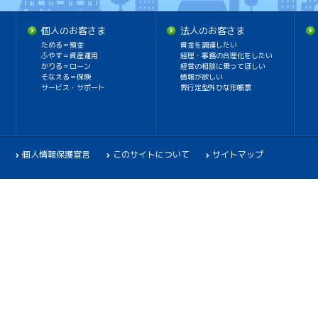
個人のお客さま
法人のお客さま
ためる＝預金
資金を調達したい
ふやす＝資産運用
経理・事務の合理化をしたい
かりる＝ローン
経営の相談に乗ってほしい
そなえる＝保険
情報が欲しい
サービス・サポート
弊行定型外ひな形帳票
個人情報保護宣言
このサイトについて
サイトマップ