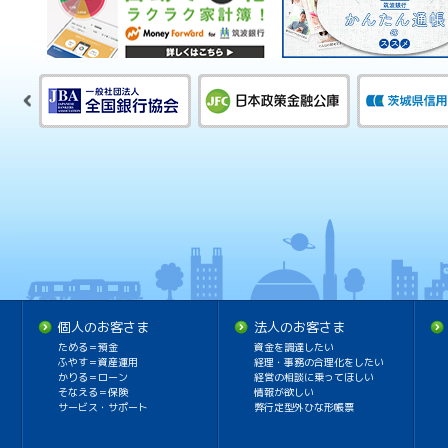
個人のお客さま
法人のお客さま
ためる＝預金
資金を調達したい
ふやす＝資産運用
経理・事務の合理化をしたい
かりる＝ローン
経営の相談に乗ってほしい
そなえる＝保険
情報が欲しい
サービス・サポート
弊行定型外ひな形帳票