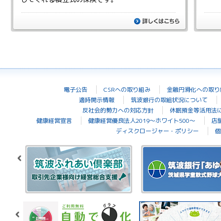
詳しくは
電子公告
CSRへの取り組み
金融円滑化への取り
適時開示情報
筑波銀行の取組状況について
反社会的勢力への対応方針
休眠預金等活用法
健康経営宣言
健康経営優良法人2019～ホワイト500～
店
ディスクロージャー・ポリシー
個