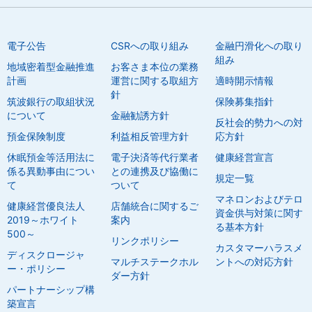
電子公告
CSRへの取り組み
金融円滑化への取り
組み
地域密着型金融推進
お客さま本位の業務
計画
運営に関する取組方
適時開示情報
針
筑波銀行の取組状況
保険募集指針
について
金融勧誘方針
反社会的勢力への対
預金保険制度
利益相反管理方針
応方針
休眠預金等活用法に
電子決済等代行業者
健康経営宣言
係る異動事由につい
との連携及び協働に
規定一覧
て
ついて
マネロンおよびテロ
健康経営優良法人
店舗統合に関するご
資金供与対策に関す
2019～ホワイト
案内
る基本方針
500～
リンクポリシー
カスタマーハラスメ
ディスクロージャ
マルチステークホル
ントへの対応方針
ー・ポリシー
ダー方針
パートナーシップ構
築宣言