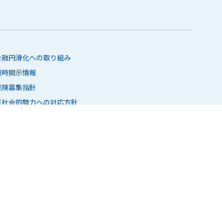
金融円滑化への取り組み
適時開示情報
保険募集指針
反社会的勢力への対応方針
健康経営宣言
規定一覧
マネロンおよびテロ資金供与対策に関する基本方針
カスタマーハラスメントへの対応方針