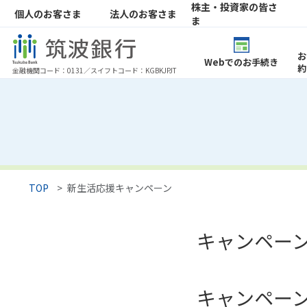
株主・投資家の皆さ
個人のお客さま
法人のお客さま
ま
お
Webでのお手続き
約
金融機関コード：0131／スイフトコード：KGBKJPJT
ためる＝預金 トップページ
ふやす＝資産運用 トップページ
かりる＝ローン トップページ
そなえる＝保険 トップページ
サービス・サポート トップページ
お問い合わせ先一覧
ご来店・
アプリ・
キャッシュ
スーパ
つく
万が⼀にそなえる
住宅ローン
総合⼝座
投資信託
老後に
外
インターネットバンキング・
（QRコ
スーパー
アス
インターネット支店
TOP
新生活応援キャンペーン
年金・相続
子育て応援金利上乗せ定期預金
<つくば>
投信積立
資産運用
<つくば
各種情報提供
終身保険
個人年金
健文
SBIレミッ
キャンペー
エンゼルサポート
「つみたて名⼈」
教育ローン
リフォーム
- 資産充
(マネープランガイド)
リバースモ
遺産整理業務
遺言信
空き家解体・活用ローン
定期保険
学資保
「家活５
ネットで口座開設
基準価額⼀覧
外貨預金金利と為替情報
メールオーダー口座開設(郵送)
マー
キャンペー
筑波銀行クレジットカード
つくばデビッ
つくばBANKカード
サービス(J-D