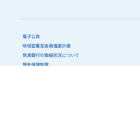
電子公告
地域密着型金融推進計画
筑波銀行の取組状況について
預金保険制度
休眠預金等活用法に係る異動事由について
健康経営優良法人2019～ホワイト500～
ディスクロージャー・ポリシー
パートナーシップ構築宣言