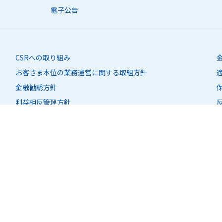
電子公告
CSRへの取り組み
お客さま本位の業務運営に関する取組方針
金融勧誘方針
利益相反管理方針
電子決済等代行業者との連携及び協働について
店舗統合に関するご案内
リンクポリシー
マルチステークホルダー方針
個人情報
保護宣言
このサイトに
ついて
サイトマップ
株式会社 筑波銀行 登録金融機関 関東財務局長(登金)第44号
加入協会 日本証券業協会