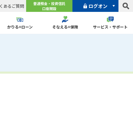
普通預金・投資信託
ログオン
くあるご質問
口座開設
個人向けインターネットバンキング
かりる=ローン
そなえる=保険
サービス・サポート
（申込・ご案内）
ログオン
紛失した場合
資料請求
<つくば>
ポイントサービス
複利型定期預金
<つくば>
Light
や災害にそなえる
くばWeb通帳
定期積金
純金積立
公共債
フリーローン
「わくわくポイント」
マイカーローン
「じゆう」
つくば>
<つくば>
SBI証券
法人向けインターネットバンキング
続定期預金
医療保険
NISA
スマホあんしん定期預金
収入保障保険
バイクローン
web仲介サービス
メディカルローン
（申込・ご案内）
宅ローン
不動産担保ローン リバフル
険募集指針
込書ダウンロード
事前審査申込書ダウンロード
ログオン
ばWeb口振
貸金庫サービス
付サービス