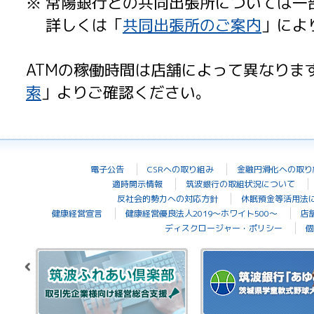
※ 常陽銀行との共同出張所については一
詳しくは「
共同出張所のご案内
」によ
ATMの稼働時間は店舗によって異なりま
索
」よりご確認ください。
電子公告
CSRへの取り組み
金融円滑化への取り
適時開示情報
筑波銀行の取組状況について
反社会的勢力への対応方針
休眠預金等活用法
健康経営宣言
健康経営優良法人2019～ホワイト500～
店
ディスクロージャー・ポリシー
個