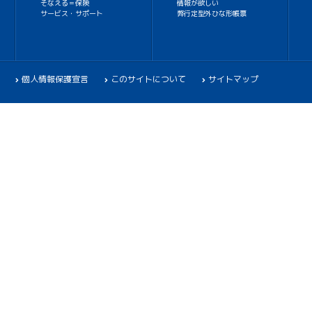
そなえる＝保険
情報が欲しい
サービス・サポート
弊行定型外ひな形帳票
個人情報保護宣言
このサイトについて
サイトマップ