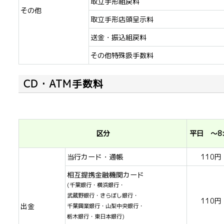
取立手形組戻料
その他
取立手形店頭呈示料
送金・振込組戻料
その他特殊扱手数料
CD・ATM手数料
区分
平日 ～8:
当行カード・通帳
110円
相互提携金融機関カード
(千葉銀行・横浜銀行・
武蔵野銀行・きらぼし銀行・
110円
出金
千葉興業銀行・山梨中央銀行・
栃木銀行・東日本銀行)