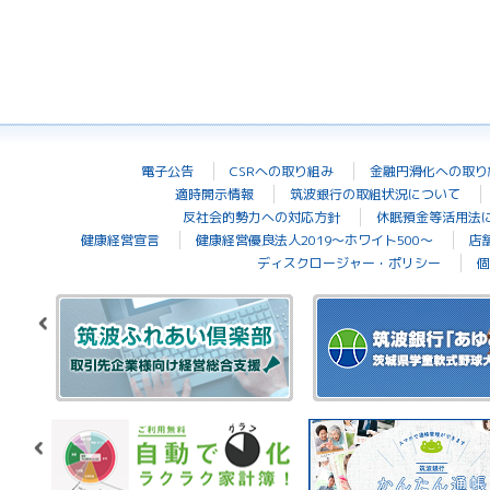
電子公告
CSRへの取り組み
金融円滑化への取り
適時開示情報
筑波銀行の取組状況について
反社会的勢力への対応方針
休眠預金等活用法
健康経営宣言
健康経営優良法人2019～ホワイト500～
店
ディスクロージャー・ポリシー
個