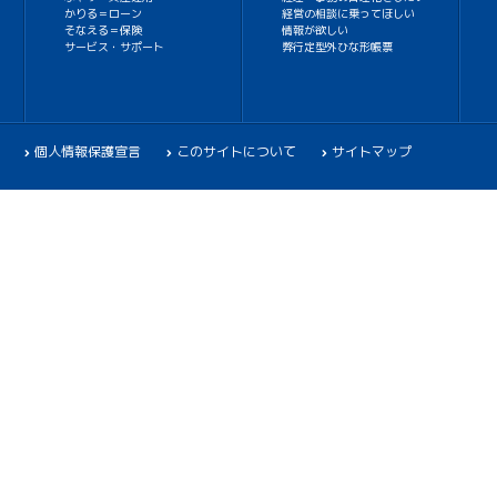
かりる＝ローン
経営の相談に乗ってほしい
そなえる＝保険
情報が欲しい
サービス・サポート
弊行定型外ひな形帳票
個人情報保護宣言
このサイトについて
サイトマップ